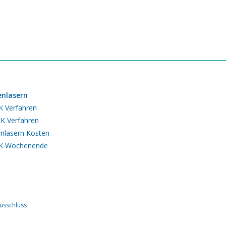
.
nlasern
K Verfahren
K Verfahren
nlasern Kosten
K Wochenende
usschluss