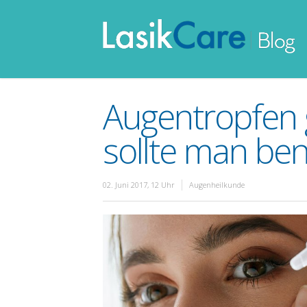
Augentropfen g
sollte man be
02. Juni 2017, 12 Uhr
Augenheilkunde